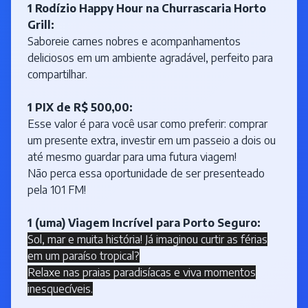
1 Rodízio Happy Hour na Churrascaria Horto
Grill:
Saboreie carnes nobres e acompanhamentos
deliciosos em um ambiente agradável, perfeito para
compartilhar.
1 PIX de R$ 500,00:
Esse valor é para você usar como preferir: comprar
um presente extra, investir em um passeio a dois ou
até mesmo guardar para uma futura viagem!
Não perca essa oportunidade de ser presenteado
pela 101 FM!
1 (uma) Viagem Incrível para Porto Seguro:
Sol, mar e muita história! Já imaginou curtir as férias
em um paraíso tropical?
Relaxe nas praias paradisíacas e viva momentos
inesquecíveis.