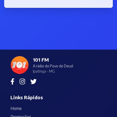
101 FM
A rádio do Povo de Deus!
Ipatinga - MG
Links Rápidos
Home
Promoções